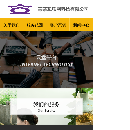
某某互联网科技有限公司
关于我们
服务范围
客户案例
新闻中心
云盘平台
INTERNET TECHNOLOGY
我们的服务
Our Service