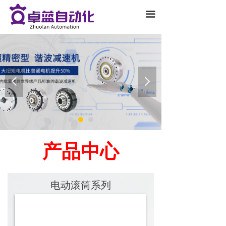
끀
넳
넲
产品中心
电动滚筒系列