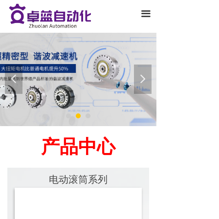
끀
넳
넲
产品中心
电动滚筒系列