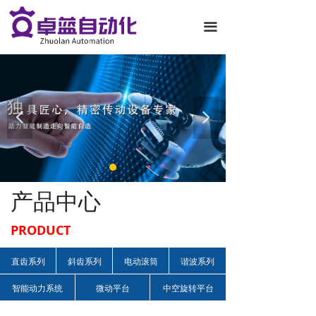
끀
넳
넲
产品中心
PRODUCT
直齿系列
斜齿系列
电动滚筒
谐波系列
智能动力系统
微动平台
中空旋转平台