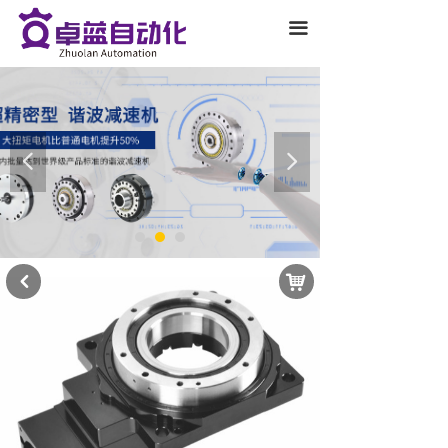
끀
넳
넲
낙
낒